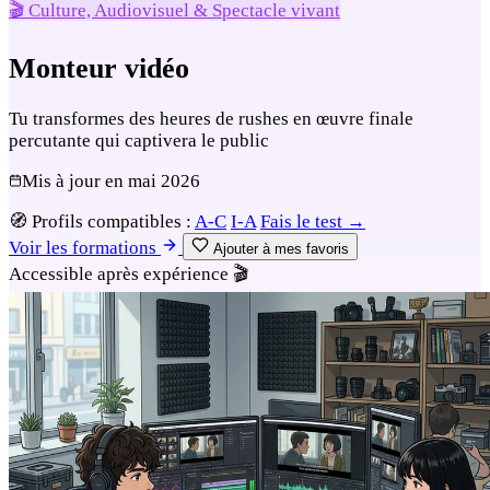
🎬 Culture, Audiovisuel & Spectacle vivant
Monteur vidéo
Tu transformes des heures de rushes en œuvre finale
percutante qui captivera le public
Mis à jour en
mai 2026
🧭
Profils compatibles :
A-C
I-A
Fais le test →
Voir les formations
Ajouter à mes favoris
Accessible après expérience
🎬