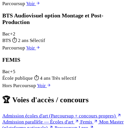
Parcoursup
Voir
BTS Audiovisuel option Montage et Post-
Production
Bac+2
BTS
⏱
2 ans
Sélectif
Parcoursup
Voir
FEMIS
Bac+5
École publique
⏱
4 ans
Très sélectif
Hors Parcoursup
Voir
🏆
Voies d'accès / concours
Admission écoles d'art (Parcoursup + concours propres)
Admission parallèle — Écoles d'art
Femis
Mon Master
(plateforme nationale)
Parcoursup Lpro