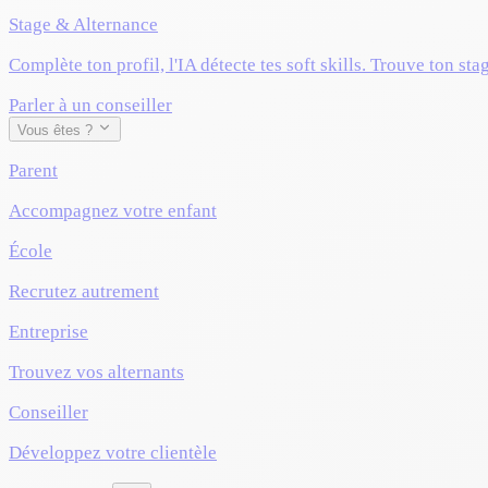
Stage & Alternance
Complète ton profil, l'IA détecte tes soft skills. Trouve ton sta
Parler à un conseiller
Vous êtes ?
Parent
Accompagnez votre enfant
École
Recrutez autrement
Entreprise
Trouvez vos alternants
Conseiller
Développez votre clientèle