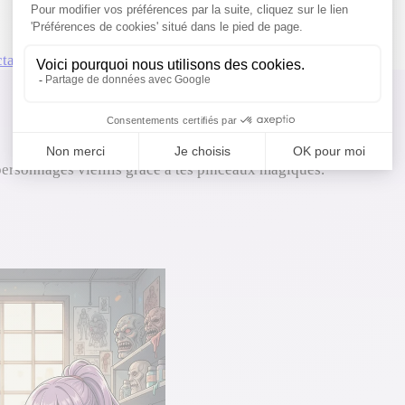
tacle vivant
Maquilleur effets spéciaux
personnages vieillis grâce à tes pinceaux magiques.