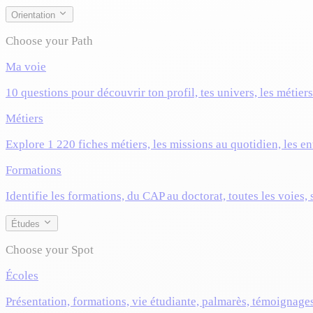
Orientation
Choose your Path
Ma voie
10 questions pour découvrir ton profil, tes univers, les métier
Métiers
Explore 1 220 fiches métiers, les missions au quotidien, les ent
Formations
Identifie les formations, du CAP au doctorat, toutes les voies,
Études
Choose your Spot
Écoles
Présentation, formations, vie étudiante, palmarès, témoignage