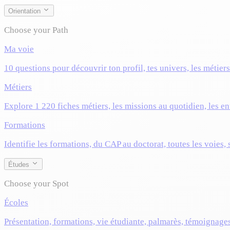
Orientation
Choose your Path
Ma voie
10 questions pour découvrir ton profil, tes univers, les métier
Métiers
Explore 1 220 fiches métiers, les missions au quotidien, les ent
Formations
Identifie les formations, du CAP au doctorat, toutes les voies,
Études
Choose your Spot
Écoles
Présentation, formations, vie étudiante, palmarès, témoignage