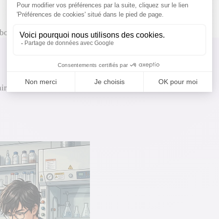
borantin
ire avancer la science et l'industrie.