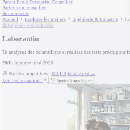
Parent
École
Entreprise
Conseiller
Parler à un conseiller
Se connecter
Accueil
Explorer les métiers
Ingénierie & Industrie
La
⚙️ Ingénierie & Industrie
Laborantin
Tu analyses des échantillons et réalises des tests précis pour fa
Mis à jour en
mai 2026
🧭
Profils compatibles :
R-I
I-R
Fais le test →
Voir les formations
Ajouter à mes favoris