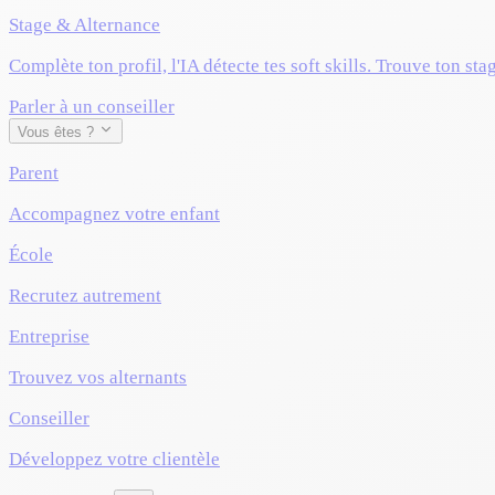
Stage & Alternance
Complète ton profil, l'IA détecte tes soft skills. Trouve ton sta
Parler à un conseiller
Vous êtes ?
Parent
Accompagnez votre enfant
École
Recrutez autrement
Entreprise
Trouvez vos alternants
Conseiller
Développez votre clientèle