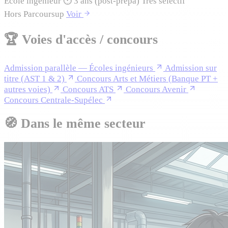
École ingénieur
⏱
3 ans (post-prépa)
Très sélectif
Hors Parcoursup
Voir
🏆
Voies d'accès / concours
Admission parallèle — Écoles ingénieurs
Admission sur
titre (AST 1 & 2)
Concours Arts et Métiers (Banque PT +
autres voies)
Concours ATS
Concours Avenir
Concours Centrale-Supélec
🧭
Dans le même secteur