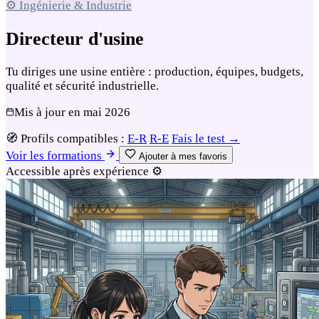
⚙️ Ingénierie & Industrie
Directeur d'usine
Tu diriges une usine entière : production, équipes, budgets,
qualité et sécurité industrielle.
Mis à jour en
mai 2026
🧭
Profils compatibles :
E-R
R-E
Fais le test →
Voir les formations
Ajouter à mes favoris
Accessible après expérience
⚙️