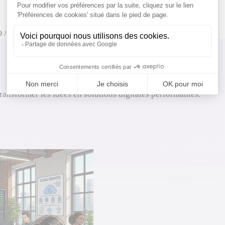
 / Directeur technique
transformer les idées en solutions digitales performantes.