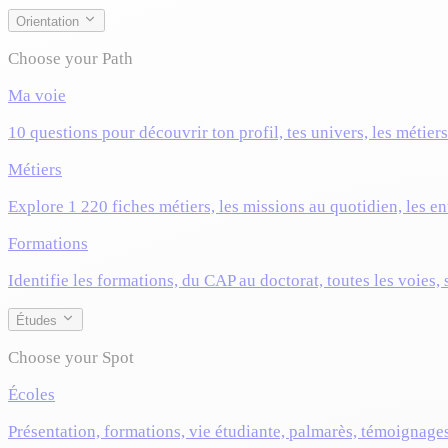
Orientation
Choose your Path
Ma voie
10 questions pour découvrir ton profil, tes univers, les métier
Métiers
Explore 1 220 fiches métiers, les missions au quotidien, les ent
Formations
Identifie les formations, du CAP au doctorat, toutes les voies,
Études
Choose your Spot
Écoles
Présentation, formations, vie étudiante, palmarès, témoignage