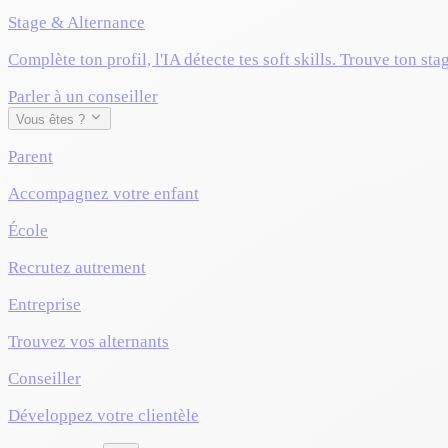
Stage & Alternance
Complète ton profil, l'IA détecte tes soft skills. Trouve ton sta
Parler à un conseiller
Vous êtes ?
Parent
Accompagnez votre enfant
École
Recrutez autrement
Entreprise
Trouvez vos alternants
Conseiller
Développez votre clientèle