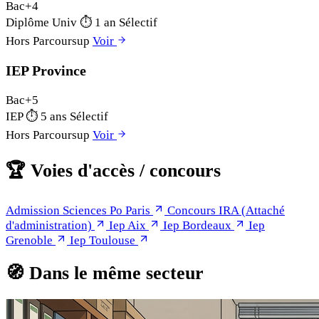
Bac+4
Diplôme Univ
⏱
1 an
Sélectif
Hors Parcoursup
Voir
IEP Province
Bac+5
IEP
⏱
5 ans
Sélectif
Hors Parcoursup
Voir
🏆
Voies d'accès / concours
Admission Sciences Po Paris
Concours IRA (Attaché
d'administration)
Iep Aix
Iep Bordeaux
Iep
Grenoble
Iep Toulouse
🧭
Dans le même secteur