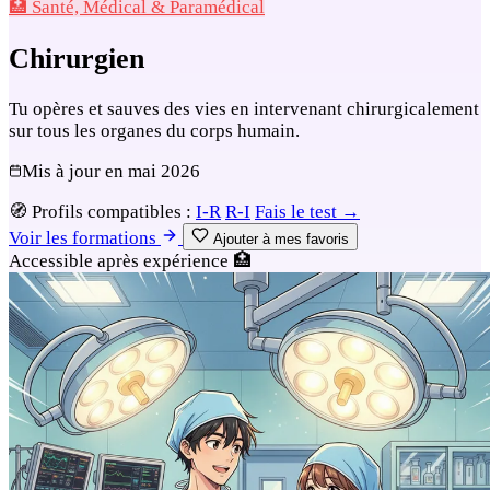
🏥 Santé, Médical & Paramédical
Chirurgien
Tu opères et sauves des vies en intervenant chirurgicalement
sur tous les organes du corps humain.
Mis à jour en
mai 2026
🧭
Profils compatibles :
I-R
R-I
Fais le test →
Voir les formations
Ajouter à mes favoris
Accessible après expérience
🏥