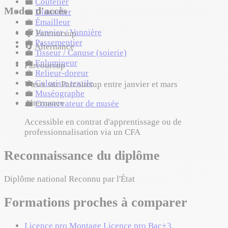
💼
Coutelier
Modes d'accès
💼
Dinandier
💼
Émailleur
💼
Vannier / Vannière
📋
Parcoursup
💼
Passementier
🔄
Alternance
💼
Tisseur / Canuse (soierie)
💼
Enlumineur
Parcoursup
💼
Relieur-doreur
💼
Coloriste textile
Vœux sur Parcoursup entre janvier et mars
💼
Muséographe
Alternance
💼
Conservateur de musée
Accessible en contrat d'apprentissage ou de
professionnalisation via un CFA
Reconnaissance du diplôme
Diplôme national
Reconnu par l'État
Formations proches à comparer
Licence pro Montage
Licence pro
Bac+3