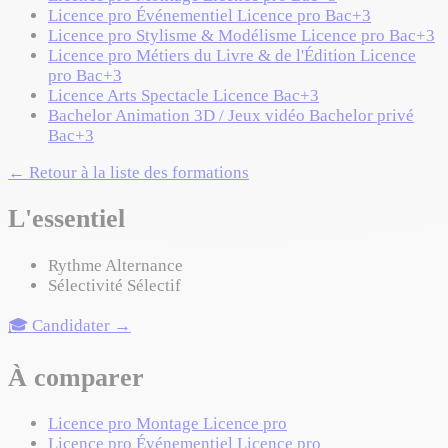
Licence pro Événementiel
Licence pro
Bac+3
Licence pro Stylisme & Modélisme
Licence pro
Bac+3
Licence pro Métiers du Livre & de l'Édition
Licence
pro
Bac+3
Licence Arts Spectacle
Licence
Bac+3
Bachelor Animation 3D / Jeux vidéo
Bachelor privé
Bac+3
← Retour à la liste des formations
L'essentiel
Rythme
Alternance
Sélectivité
Sélectif
🎓 Candidater →
À comparer
Licence pro Montage
Licence pro
Licence pro Événementiel
Licence pro