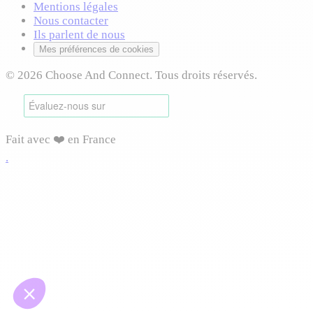
Mentions légales
Nous contacter
Ils parlent de nous
Mes préférences de cookies
© 2026 Choose And Connect. Tous droits réservés.
Fait avec ❤️ en France
.
Connexion requise
Connectez-vous pour accéder à cette fonctionnalité et
profiter de toutes les options disponibles.
Vous pourrez reprendre votre navigation après connexion.
Me connecter
Créer mon compte
Continuer sans compte