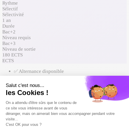
Rythme
Sélectif
Sélectivité
1 an
Durée
Bac+2
Niveau requis
Bac+3
Niveau de sortie
180 ECTS
ECTS
✅ Alternance disponible
À qui ça s'adresse
Où ça mène
Comment entrer
Reconnaissance du diplôme
Formations proches à comparer
À qui ça s'adresse