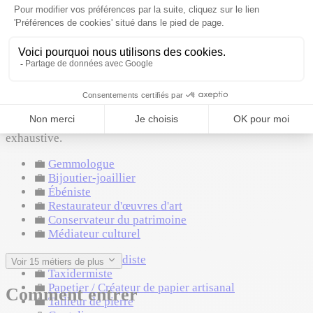
Formations requises en entrée
BTS PI (Professions immobilières)
BUT GEA
BTS NRC
Où ça mène
Cette formation peut mener à ces métiers. Liste non
exhaustive.
💼
Gemmologue
💼
Bijoutier-joaillier
💼
Ébéniste
💼
Restaurateur d'œuvres d'art
💼
Conservateur du patrimoine
💼
Médiateur culturel
💼
Chapelier / Modiste
Voir 15 métiers de plus
💼
Taxidermiste
💼
Papetier / Créateur de papier artisanal
Comment entrer
💼
Tailleur de pierre