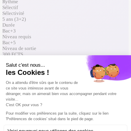
Rythme
Sélectif
Sélectivité
5 ans (3+2)
Durée
Bac+3
Niveau requis
Bac+5
Niveau de sortie
300 ECTS
ECTS
À qui ça s'adresse
Où ça mène
Comment entrer
Reconnaissance du diplôme
Formations proches à comparer
À qui ça s'adresse
Options conseillées