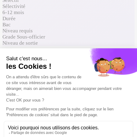
Sélectif
Sélectivité
6-12 mois
Durée
Bac
Niveau requis
Grade Sous-officier
Niveau de sortie
Où ça mène
Comment entrer
Reconnaissance du diplôme
Formations proches à comparer
Où ça mène
Cette formation peut mener à ces métiers. Liste non
exhaustive.
💼
Opérateur cyberdéfense militaire
💼
Transmetteur militaire / Spécialiste SIC
💼
Pilote d'hélicoptère de l'armée de terre (ALAT)
💼
Infirmier militaire