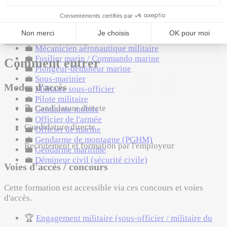
💼
Policier
💼
Maître-chien militaire
💼
Fusilier commando de l'air
Voir 13 métiers de plus
💼
Mécanicien aéronautique militaire
💼
Fusilier marin / Commando marine
Comment entrer
💼
Plongeur-démineur marine
💼
Sous-marinier
Modes d'accès
💼
Militaire sous-officier
💼
Pilote militaire
📝
Candidature directe
💼
Gendarme mobile
💼
Officier de l'armée
Candidature directe
💼
Officier de marine
💼
Gendarme de montagne (PGHM)
Recrutement et formation par l'employeur
💼
Gendarme maritime
💼
Démineur civil (sécurité civile)
Voies d'accès / concours
Cette formation est accessible via ces concours et voies
d'accès.
🏆
Engagement militaire (sous-officier / militaire du