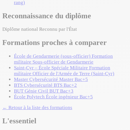
rang)
Reconnaissance du diplôme
Diplôme national
Reconnu par l'État
Formations proches à comparer
École de Gendarmerie (sous-officier)
Formation
militaire
Sous-officier de Gendarmerie
Saint-Cyr – École Spéciale Militaire
Formation
militaire
Officier de l'Armée de Terre (Saint-Cyr)
Master Cybersécurité
Master
Bac+5
BTS Cybersécurité
BTS
Bac+2
BUT Génie Civil
BUT
Bac+3
École Polytech
École ingénieur
Bac+5
← Retour à la liste des formations
L'essentiel