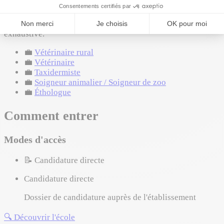
Où ça mène
Cette formation peut mener à ces métiers. Liste non
exhaustive.
💼
Vétérinaire rural
💼
Vétérinaire
💼
Taxidermiste
💼
Soigneur animalier / Soigneur de zoo
💼
Éthologue
Comment entrer
Modes d'accès
📝
Candidature directe
Candidature directe
Dossier de candidature auprès de l'établissement
🔍
Découvrir l'école