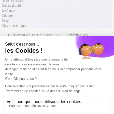
Très sélectif
Sélectivité
5-7 ans
Durée
Bac
Niveau requis
Niveau de sortie :
Bac+6 (DE Vétérinaire)
À qui ça s'adresse
Où ça mène
Comment entrer
Où suivre cette formation ?
Reconnaissance du diplôme
Formations proches à comparer
À qui ça s'adresse
Spécialités conseillées
SVT