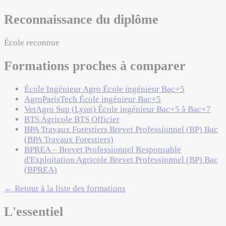
Reconnaissance du diplôme
École reconnue
Formations proches à comparer
École Ingénieur Agro
École ingénieur
Bac+5
AgroParisTech
École ingénieur
Bac+5
VetAgro Sup (Lyon)
École ingénieur
Bac+5 à Bac+7
BTS Agricole
BTS
Officier
BPA Travaux Forestiers
Brevet Professionnel (BP)
Bac
(BPA Travaux Forestiers)
BPREA – Brevet Professionnel Responsable
d'Exploitation Agricole
Brevet Professionnel (BP)
Bac
(BPREA)
← Retour à la liste des formations
L'essentiel