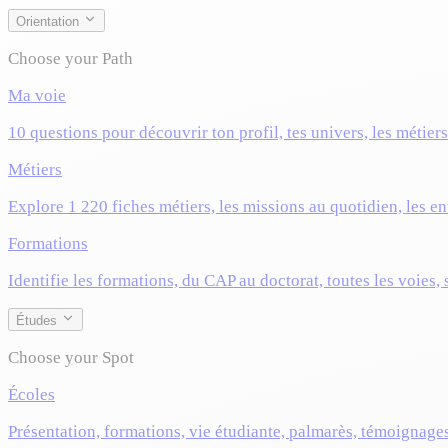
Orientation
Choose your Path
Ma voie
10 questions pour découvrir ton profil, tes univers, les métier
Métiers
Explore 1 220 fiches métiers, les missions au quotidien, les ent
Formations
Identifie les formations, du CAP au doctorat, toutes les voies,
Études
Choose your Spot
Écoles
Présentation, formations, vie étudiante, palmarès, témoignage