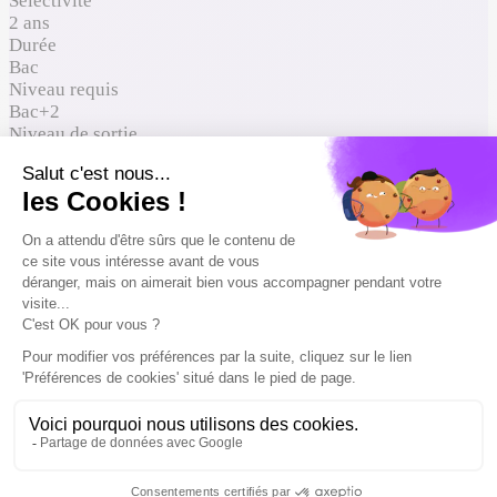
Sélectivité
2 ans
Durée
Bac
Niveau requis
Bac+2
Niveau de sortie
120 ECTS
ECTS
À qui ça s'adresse
Où ça mène
Comment entrer
Reconnaissance du diplôme
Formations proches à comparer
À qui ça s'adresse
Spécialités conseillées
Arts plastiques