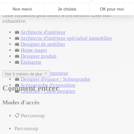
Où ça mène
Cette formation peut mener à ces métiers. Liste non
exhaustive.
💼
Architecte d'intérieur
💼
Architecte d'intérieur spécialisé immobilier
💼
Designer de mobilier
💼
Home stager
💼
Designer produit
💼
Étalagiste
💼
Designer entrepreneur
Voir 4 métiers de plus
💼
Designer d'espace / Scénographe
💼
Scénographe d'exposition
Comment entrer
💼
Coloriste / Color designer
Modes d'accès
📋
Parcoursup
Parcoursup