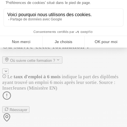
💼
Carreleur-mosaïste
💼
Façadier
💼
Vitrier / Miroitier
💼
Architecte d'intérieur
💼
Couvreur / Zingueur
Voir 2 métiers de plus
💼
Maçon
Où suivre cette formation ?
Où suivre cette formation ?
Le
taux d'emploi à 6 mois
indique la part des diplômés
ayant trouvé un emploi 6 mois après leur sortie. Source :
InserJeunes (Ministère EN)
Réessayer