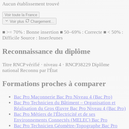
Aucun établissement trouvé
Voir toute la France
Voir plus
Chargement...
■
>= 70% : Bonne insertion
■
50–69% : Correcte
■
< 50% :
Difficile
Source : InserJeunes
Reconnaissance du diplôme
Titre RNCP vérifié · niveau 4 · RNCP38229
Diplôme
national
Reconnu par l'État
Formations proches à comparer
Bac Pro Maçonnerie
Bac Pro
Niveau 4 (Bac Pro)
Bac Pro Technicien du Bâtiment – Organisation et
Réalisation du Gros Œuvre
Bac Pro
Niveau 4 (Bac Pro)
Bac Pro Métiers de l'Électricité et de ses
Environnements Connectés (MELEC)
Bac Pro
Bac Pro Technicien Géomètre-Topographe
Bac Pro