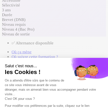
Accessible
Sélectivité
3 ans
Durée
Brevet (DNB)
Niveau requis
Niveau 4 (Bac Pro)
Niveau de sortie
✅ Alternance disponible
Où ça mène
Où suivre cette formation ?
Reconnaissance du diplôme
Formations proches à comparer
Où ça mène
Cette formation peut mener à ces métiers. Liste non
exhaustive.
💼
Plaquiste
💼
Peintre en bâtiment