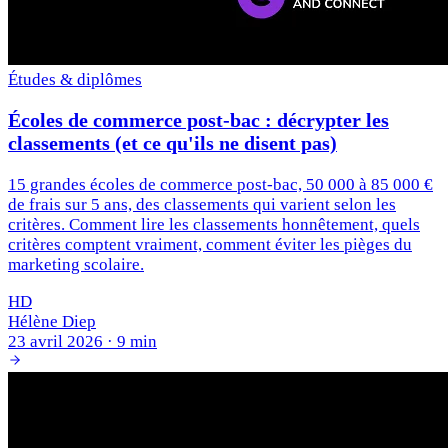
Études & diplômes
Écoles de commerce post-bac : décrypter les
classements (et ce qu'ils ne disent pas)
15 grandes écoles de commerce post-bac, 50 000 à 85 000 €
de frais sur 5 ans, des classements qui varient selon les
critères. Comment lire les classements honnêtement, quels
critères comptent vraiment, comment éviter les pièges du
marketing scolaire.
HD
Hélène Diep
23 avril 2026
·
9 min