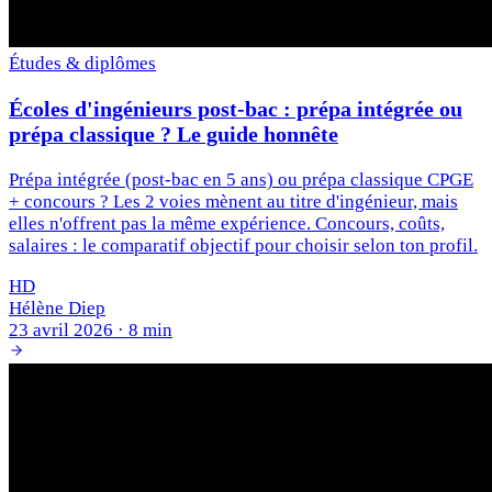
Études & diplômes
Écoles d'ingénieurs post-bac : prépa intégrée ou
prépa classique ? Le guide honnête
Prépa intégrée (post-bac en 5 ans) ou prépa classique CPGE
+ concours ? Les 2 voies mènent au titre d'ingénieur, mais
elles n'offrent pas la même expérience. Concours, coûts,
salaires : le comparatif objectif pour choisir selon ton profil.
HD
Hélène Diep
23 avril 2026
·
8 min